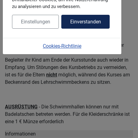
zu analysieren und zu verbessern.
Gruppenstärke maximal 7 Kinder je Übungsleiter -
Einstellungen
Einverstanden
Mindestteilnehmerzahl 4 Kinder.
Die Eltern helfen den Kindern beim Umkleiden und
übergeben die Kinder zu Beginn der Kursstunde auf der
Cookies-Richtlinie
Balustrade hinter den Umkleiden. Dort nehmen die
Begleiter ihr Kind am Ende der Kursstunde auch wieder in
Empfang. Um Störungen des Kursbetriebs zu vermeiden,
ist es für die Eltern
nicht
möglich, während des Kurses am
Beckenrand des Lehrschwimmbeckens zu sitzen.
AUSRÜSTUNG
- Die Schwimmhallen können nur mit
Badelatschen betreten werden. Für die Kleiderschränke ist
eine 1 € Münze erforderlich
Informationen