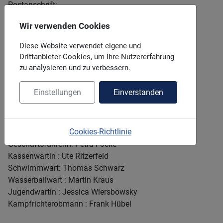
Postanschrift:
Schwimmverband Wuppertal e.V.
Wir verwenden Cookies
Küllenhahner Straße 130
42349 Wuppertal
Diese Website verwendet eigene und
Drittanbieter-Cookies, um Ihre Nutzererfahrung
E-mail:
info@schwimmverband-wuppertal.de
zu analysieren und zu verbessern.
Einstellungen
Einverstanden
Vorstand(gem. § 26 BGB):
1.Vorsitzende: Simone Osygus
Cookies-Richtlinie
2.Vorsitzender: Detlef Besenbruch
Geschäftsführerin: Petra Focke
Kassenwartin : Ute Ritzerfeld
Schwimmwart: Thomas Schwarz
Wasserballwart : Martin Kraus
Jugendwartin : Jessica Wiersbowsky
Kampfrichterobmann : Frank Hübel