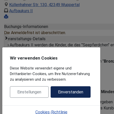
Küllenhahner Str. 130, 42349 Wuppertal
Aufbaukurs II
Buchungs-Informationen
Die Anmeldefrist ist überschritten.
Veranstaltungs-Details
Im Aufbaukurs II werden die Kinder, die das "Seepferdchen" 
Kopfsprung mit anschließendem Gleiten.
Wir verwenden Cookies
Ziel des Kurses ist der Erwerb des Schwimmabzeichen "
Bron
Diese Website verwendet eigene und
Drittanbieter-Cookies, um Ihre Nutzererfahrung
zu analysieren und zu verbessern.
Einstellungen
Einverstanden
Gruppenstärke maximal 7 Kinder je Übungsleiter - Mindes
Die Eltern helfen den Kindern beim Umkleiden und übergeben d
Kursstunde auch wieder in Empfang. Um Störungen des Kursbet
Cookies-Richtlinie