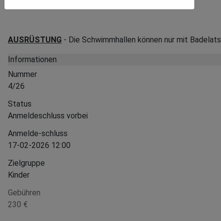
sitzen.
AUSRÜSTUNG
- Die Schwimmhallen können nur mit Badelatsc
Informationen
Nummer
4/26
Status
Anmeldeschluss vorbei
Anmelde-schluss
17-02-2026 12:00
Zielgruppe
Kinder
Gebühren
230 €